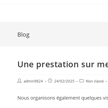
Skip
to
content
Blog
Une prestation sur m
Auteur/autrice
Post
Post
admin9824
24/02/2025
Non classé
de
published:
category:
la
publication :
Nous organisons également quelques visi