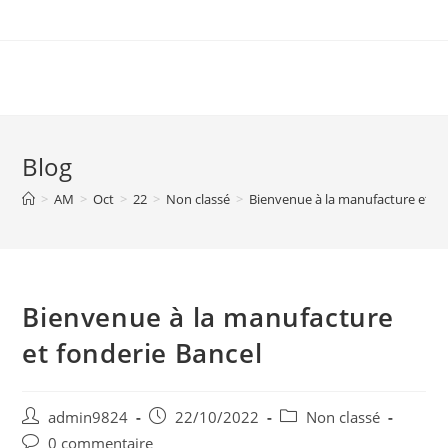
Skip
to
content
Blog
>
AM
>
Oct
>
22
>
Non classé
>
Bienvenue à la manufacture et fo
Bienvenue à la manufacture
et fonderie Bancel
Auteur/autrice
Post
Post
admin9824
22/10/2022
Non classé
de
published:
category:
Post
0 commentaire