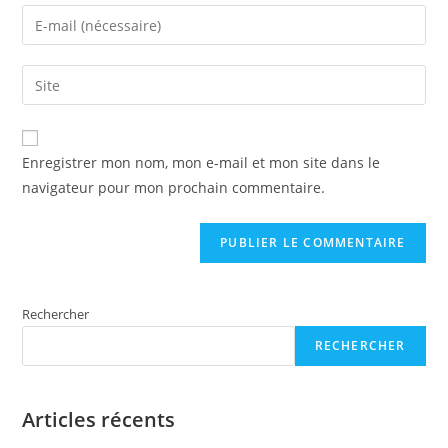
name
Enter
or
your
username
email
Enter
to
address
your
comment
to
website
comment
URL
Enregistrer mon nom, mon e-mail et mon site dans le
(optional)
navigateur pour mon prochain commentaire.
Rechercher
RECHERCHER
Articles récents